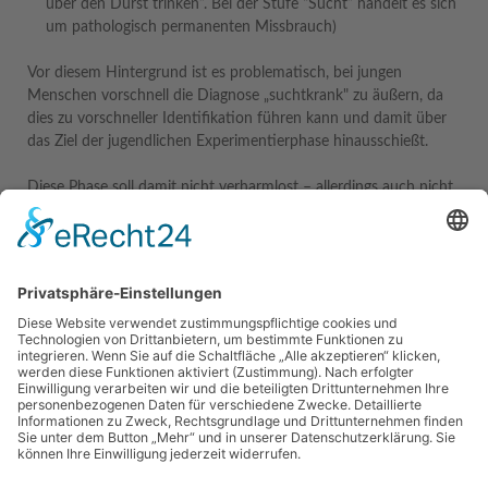
über den Durst trinken”. Bei der Stufe “Sucht” handelt es sich
um pathologisch permanenten Missbrauch)
Vor diesem Hintergrund ist es problematisch, bei jungen
Menschen vorschnell die Diagnose „suchtkrank" zu äußern, da
dies zu vorschneller Identifikation führen kann und damit über
das Ziel der jugendlichen Experimentierphase hinausschießt.
Diese Phase soll damit nicht verharmlost – allerdings auch nicht
zu hoch bewertet werden.
Wir arbeiten bei dieser Klientel nach den Strukturen der
systemischen Beratung unter Berücksichtigung der
Besonderheiten der Fachberatung Suchtprophylaxe, wobei wir in
diesem Bereich über eine über zwanzigjährige Erfahrung
verfügen.
Zur Angebotsübersicht
Navigation
Home
Impressum
Datenschutzerklärung
Angebote